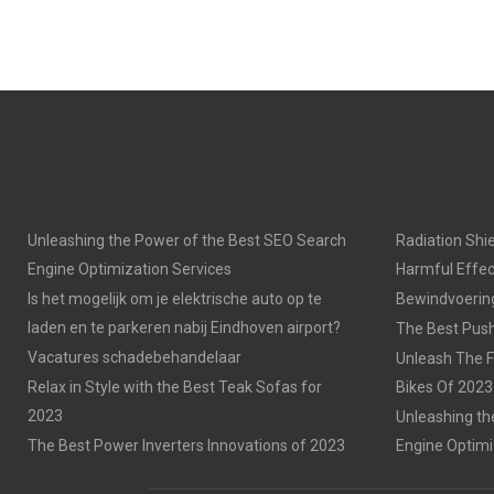
Unleashing the Power of the Best SEO Search
Radiation Shie
Engine Optimization Services
Harmful Effec
Is het mogelijk om je elektrische auto op te
Bewindvoering 
laden en te parkeren nabij Eindhoven airport?
The Best Push
Vacatures schadebehandelaar
Unleash The F
Relax in Style with the Best Teak Sofas for
Bikes Of 2023
2023
Unleashing th
The Best Power Inverters Innovations of 2023
Engine Optimi