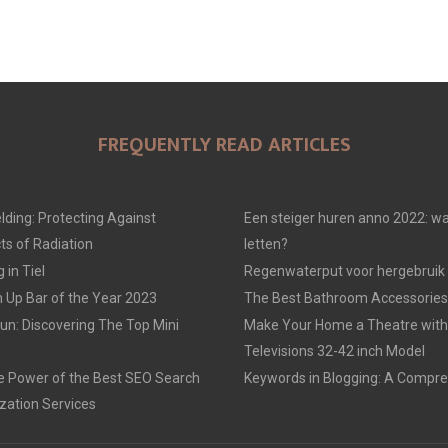
FREQUENTLY READ ARTICLES
lding: Protecting Against
Een steiger huren anno 2022: wa
ts of Radiation
letten?
in Tiel
Regenwaterput voor hergebruik
 Up Bar of the Year 2023
The Best Bathroom Accessories
un: Discovering The Top Mini
Make Your Home a Theatre with 
Televisions 32-42 inch Model
e Power of the Best SEO Search
Keywords in Blogging: A Compre
zation Services