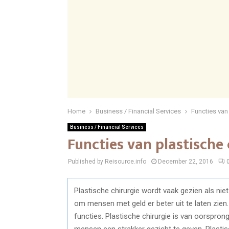
Home
Business / Financial Services
Functies van
Business / Financial Services
Functies van plastische 
Published by Reisource.info
December 22, 2016
Plastische chirurgie wordt vaak gezien als nie
om mensen met geld er beter uit te laten zien
functies. Plastische chirurgie is van oorspr
mensen een strakker gezicht te geven. Plastisc