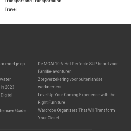
Transport and Transportation
Travel
ar moet je op
De MOAI 10’6: Het Perfecte SUP board voor
Familie-avonturen
 water
Zorgverzekering voor buitenlandse
werknemers
 in 2023
Level Up Your Gaming Experience with the
Digital
Right Furniture
Wardrobe Organizers That Will Transform
hensive Guide
Your Closet