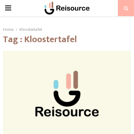
PRIMARY
MENU
Home
Kloostertafel
Tag : Kloostertafel