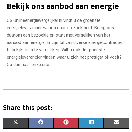
Bekijk ons aanbod aan energie
Op Onlineenergievergelijker.nl vindt u de groenste
energieleverancier waar u naar op zoek bent. Breng ons
daarom een bezoekje en start met vergelijken van het
aanbod aan energie. Er zijn tal van diverse energiecontracten
te bekijken en te vergelijken. Wilt u ook de groenste
energieleverancier vinden waar u zich het prettigst bij voelt?
Ga dan naar onze site.
Share this post:
S
S
S
S
S
X
F
P
L
E