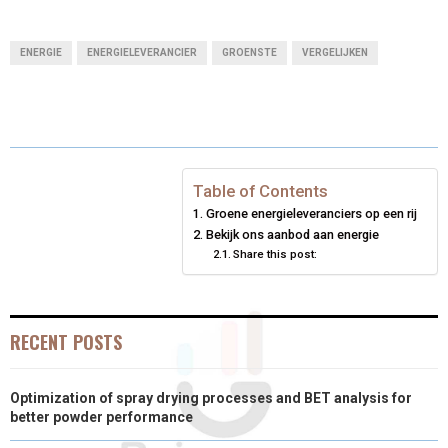
H
H
H
H
H
(
A
I
I
M
A
A
A
A
A
T
C
N
N
A
ENERGIE
ENERGIELEVERANCIER
GROENSTE
VERGELIJKEN
R
R
R
R
R
W
E
T
K
I
E
E
E
E
E
I
B
E
E
L
O
O
O
O
O
T
O
R
D
N
N
N
N
N
T
O
E
I
Table of Contents
Groene energieleveranciers op een rij
E
K
S
N
Bekijk ons aanbod aan energie
Share this post:
R
T
)
RECENT POSTS
Optimization of spray drying processes and BET analysis for
better powder performance